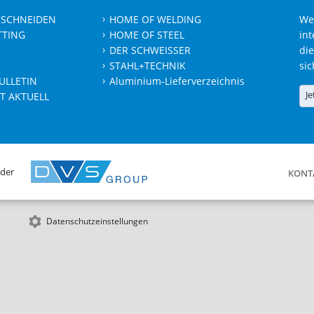
 SCHNEIDEN
HOME OF WELDING
We
TTING
HOME OF STEEL
int
DER SCHWEISSER
die
STAHL+TECHNIK
sic
ULLETIN
Aluminium-Lieferverzeichnis
Je
T AKTUELL
 der
KONT
Datenschutzeinstellungen