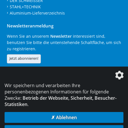
DER SCHWEISSER
STAHL+TECHNIK
Aluminium-Lieferverzeichnis
Newsletteranmeldung
Wenn Sie an unserem
Newsletter
interessiert sind,
benutzen Sie bitte die untenstehende Schaltfläche, um sich
zu registrieren.
Jetzt abonnieren!
Die DVS Media GmbH ist ein Unternehmen der
Wir speichern und verarbeiten Ihre
personenbezogenen Informationen für folgende
Zwecke:
Betrieb der Webseite, Sicherheit, Besucher-
Statistiken
.
KONTAKT
IMPRESSUM
DATENSCHUTZ
✗ Ablehnen
© 2026 DVS Media GmbH