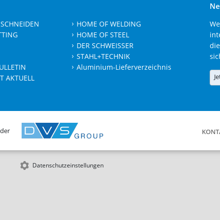
Ne
 SCHNEIDEN
HOME OF WELDING
We
TTING
HOME OF STEEL
int
DER SCHWEISSER
die
STAHL+TECHNIK
sic
ULLETIN
Aluminium-Lieferverzeichnis
Je
T AKTUELL
 der
KONT
Datenschutzeinstellungen