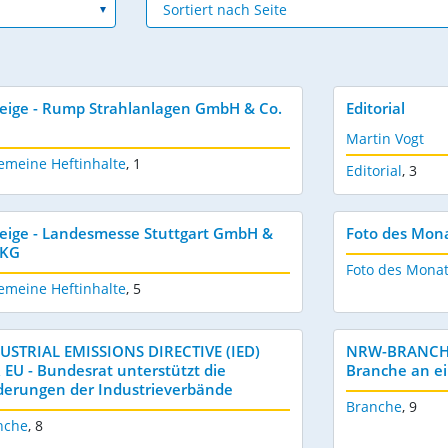
eige - Rump Strahlanlagen GmbH & Co.
Editorial
Martin Vogt
emeine Heftinhalte
,
1
Editorial
,
3
eige - Landesmesse Stuttgart GmbH &
Foto des Mon
 KG
Foto des Mona
emeine Heftinhalte
,
5
USTRIAL EMISSIONS DIRECTIVE (IED)
NRW-BRANCHEN
 EU - Bundesrat unterstützt die
Branche an e
derungen der Industrieverbände
Branche
,
9
nche
,
8