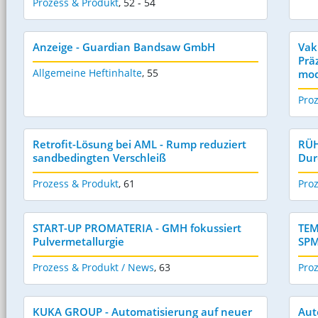
Prozess & Produkt
,
52 - 54
Anzeige - Guardian Bandsaw GmbH
Vak
Prä
Allgemeine Heftinhalte
,
55
mod
Pro
Retrofit-Lösung bei AML - Rump reduziert
RÜH
sandbedingten Verschleiß
Dur
Prozess & Produkt
,
61
Pro
START-UP PROMATERIA - GMH fokussiert
TEM
Pulvermetallurgie
SPM
Prozess & Produkt / News
,
63
Pro
KUKA GROUP - Automatisierung auf neuer
Aut