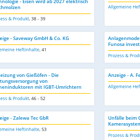
hnologie - Eisen wird ab 2027 elektrisch
Allgemeine Hef
chmolzen
zess & Produkt
,
38 - 39
eige - Saveway GmbH & Co. KG
Anlagenmodern
Funosa invest
emeine Heftinhalte
,
41
Prozess & Prod
eizung von Gießöfen - Die
Anzeige - A.
stungsversorgung von
Allgemeine Hef
neninduktoren mit IGBT-Umrichtern
zess & Produkt
,
46 - 52
eige - Zalewa Tec GbR
Unfälle beim 
Kamerasystem
emeine Heftinhalte
,
53
Prozess & Prod