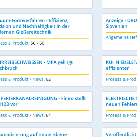
uum-Formverfahren - Effizienz,
Anzeige - DR
zision und Nachhaltigkeit in der
Slovenian
ernen Gießereitechnik
Allgemeine Hef
zess & Produkt
,
56 - 60
RREIBSCHWEISSEN - MPA gelingt
KUHN EDELSTA
chbruch
effizienter
zess & Produkt / News
,
62
Prozess & Prod
PERIERKANALREINIGUNG - Fimro stellt
ELEKTRISCHE 
123 vor
neuen Fehler
zess & Produkt / News
,
64
Prozess & Prod
omatisierung auf neuer Ebene -
Veröffentlicht