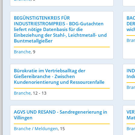
BEGÜNSTIGTENKREIS FÜR
BAC
INDUSTRIESTROMPREIS - BDG-Gutachten
DER
liefert nötige Datenbasis für die
wic
Einbeziehung der Stahl-, Leichtmetall- und
Bra
Buntmetallgießer
Branche
,
9
Bürokratie im Vertriebsalltag der
IND
Gießereibranche - Zwischen
Ind
Kundenorientierung und Ressourcenfalle
Bra
Branche
,
12 - 13
AGVS UND RESAND - Sandregenerierung in
VER
Villingen
Mat
Branche / Meldungen
,
15
Bra