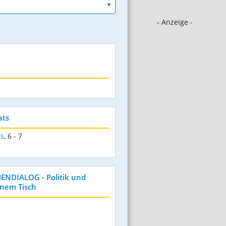
- Anzeige -
ats
ts
,
6 - 7
DIALOG - Politik und
inem Tisch