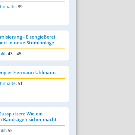
tinhalte
,
39
isierung - Eisengießerei
iert in neue Strahlanlage
ukt
,
43 - 45
 Fengler Hermann Uhlmann
tinhalte
,
51
Gussputzen: Wie ein
 Bandsägen sicher macht
ukt
,
55