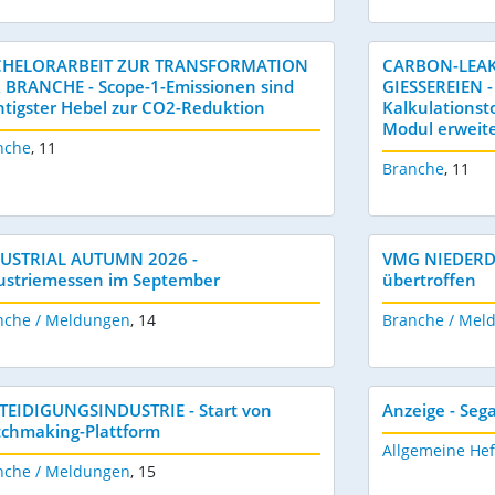
HELORARBEIT ZUR TRANSFORMATION
CARBON-LEAK
 BRANCHE - Scope-1-Emissionen sind
GIESSEREIEN -
htigster Hebel zur CO2-Reduktion
Kalkulations
Modul erweite
nche
,
11
Branche
,
11
USTRIAL AUTUMN 2026 -
VMG NIEDERD
ustriemessen im September
übertroffen
nche / Meldungen
,
14
Branche / Mel
TEIDIGUNGSINDUSTRIE - Start von
Anzeige - Seg
chmaking-Plattform
Allgemeine Hef
nche / Meldungen
,
15