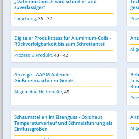
„Datenaustausch wird schneller und
Tec
zuverlässiger“
ges
Forschung
,
36 - 37
Pro
Digitaler Produktpass für Aluminium-Coils -
Anz
Rückverfolgbarkeit bis zum Schrottanteil
Allg
Prozess & Produkt
,
40 - 42
Anzeige - AAGM Aalener
Beh
Gießereimaschinen GmbH,
Lei
Rin
Allgemeine Heftinhalte
,
45
Pro
Schaumstellen im Eisenguss - Oxidhaut,
Anz
Temperaturverlauf und Schmelzführung als
Allg
Einflussgrößen