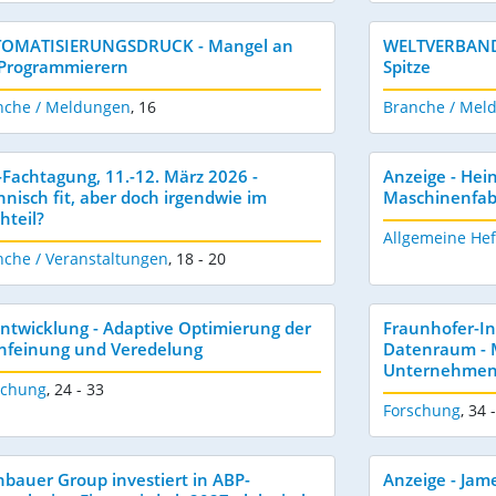
OMATISIERUNGSDRUCK - Mangel an
WELTVERBAND 
Programmierern
Spitze
nche / Meldungen
,
16
Branche / Mel
-Fachtagung, 11.-12. März 2026 -
Anzeige - Hei
hnisch fit, aber doch irgendwie im
Maschinenfa
hteil?
Allgemeine Hef
nche / Veranstaltungen
,
18 - 20
Entwicklung - Adaptive Optimierung der
Fraunhofer-Ins
nfeinung und Veredelung
Datenraum - 
Unternehmen
schung
,
24 - 33
Forschung
,
34 
nbauer Group investiert in ABP-
Anzeige - Ja