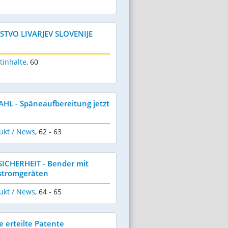
USTVO LIVARJEV SLOVENIJE
tinhalte
,
60
HL - Späneaufbereitung jetzt
ukt / News
,
62 - 63
SICHERHEIT - Bender mit
stromgeräten
ukt / News
,
64 - 65
e erteilte Patente