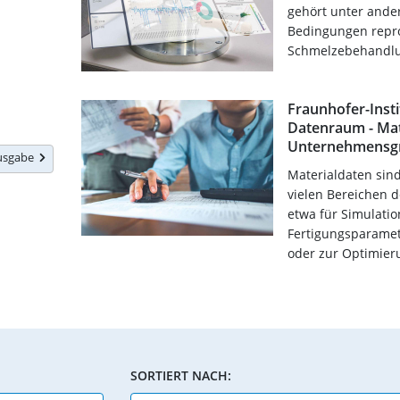
gehört unter ande
Bedingungen repr
Schmelzebehandl
Fraunhofer-Insti
Datenraum - Mat
Unternehmensg
Ausgabe
Materialdaten sind
vielen Bereichen 
etwa für Simulatio
Fertigungsparamet
oder zur Optimieru
SORTIERT NACH: