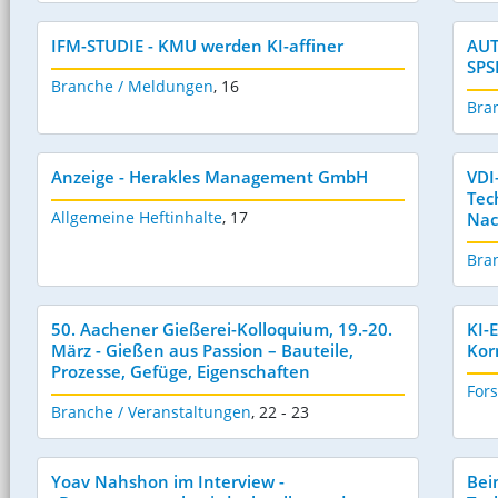
IFM-STUDIE - KMU werden KI-affiner
AUT
SPS
Branche / Meldungen
,
16
Bra
Anzeige - Herakles Management GmbH
VDI
Tec
Allgemeine Heftinhalte
,
17
Nac
Bra
50. Aachener Gießerei-Kolloquium, 19.-20.
KI-
März - Gießen aus Passion – Bauteile,
Kor
Prozesse, Gefüge, Eigenschaften
For
Branche / Veranstaltungen
,
22 - 23
Yoav Nahshon im Interview -
Bei