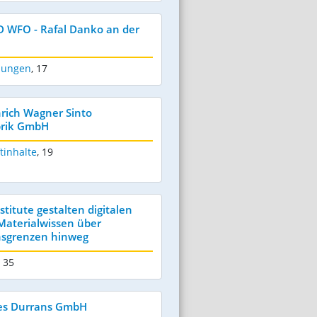
WFO - Rafal Danko an der
dungen
,
17
nrich Wagner Sinto
brik GmbH
tinhalte
,
19
titute gestalten digitalen
Materialwissen über
sgrenzen hinweg
- 35
mes Durrans GmbH