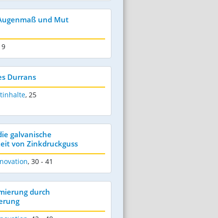
t Augenmaß und Mut
19
es Durrans
tinhalte
,
25
die galvanische
eit von Zinkdruckguss
novation
,
30 - 41
imierung durch
ierung