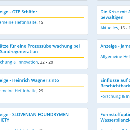
eige - GTP Schäfer
Die Krise mi
bewältigen
emeine Heftinhalte
,
15
Aktuelles
,
16 - 
ätze für eine Prozessüberwachung bei
Anzeige - Jam
 Sandregeneration
Allgemeine Hef
schung & Innovation
,
22 - 28
eige - Heinrich Wagner sinto
Einflüsse auf 
Beschichtbark
emeine Heftinhalte
,
29
Forschung & In
eige - SLOVENIAN FOUNDRYMEN
Formstoffopt
IETY
Wasserbilanz