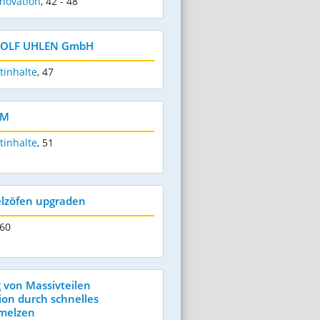
novation
,
42 - 48
UDOLF UHLEN GmbH
tinhalte
,
47
GM
tinhalte
,
51
lzöfen upgraden
 60
von Massivteilen 
on durch schnelles
melzen