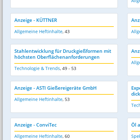
Allg
Anzeige - KÜTTNER
Anz
Allgemeine Heftinhalte
,
43
Allg
Stahlentwicklung für Druckgießformen mit
Anz
höchsten Oberflächenanforderungen
Allg
Technologie & Trends
,
49 - 53
Anzeige - ASTI Gießereigeräte GmbH
Exp
dic
Allgemeine Heftinhalte
,
53
Tec
Anzeige - ConviTec
Öl 
Allgemeine Heftinhalte
,
60
Spe