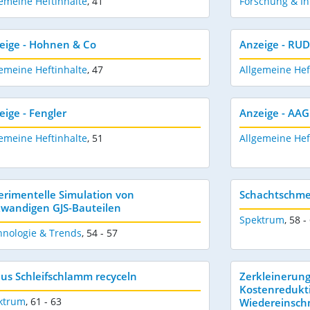
emeine Heftinhalte
,
41
Forschung & In
eige - Hohnen & Co
Anzeige - R
emeine Heftinhalte
,
47
Allgemeine Hef
eige - Fengler
Anzeige - AA
emeine Heftinhalte
,
51
Allgemeine Hef
erimentelle Simulation von
Schachtschme
kwandigen GJS-Bauteilen
Spektrum
,
58 -
hnologie & Trends
,
54 - 57
aus Schleifschlamm recyceln
Zerkleinerung 
Kostenredukti
ktrum
,
61 - 63
Wiedereinsch