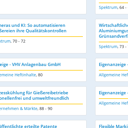
Spektrum
,
64 -
eras und KI: So automatisieren
Wirtschaftlich
ßereien ihre Qualitätskontrollen
Aluminiumgus
Grünsandverf
ktrum
,
70 - 72
Spektrum
,
73 -
eige - VHV Anlagenbau GmbH
Eigenanzeige 
emeine Heftinhalte
,
80
Allgemeine Hef
zesskühlung für Gießereibetriebe 
Eigenanzeige 
ionellenfrei und umweltfreundlich
Allgemeine Hef
ernehmen & Märkte
,
88 - 90
öffentlichte erteilte Patente
Flexible Mark