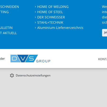
 SCHNEIDEN
HOME OF WELDING
We
TTING
HOME OF STEEL
int
DER SCHWEISSER
die
STAHL+TECHNIK
sic
ULLETIN
Aluminium-Lieferverzeichnis
Je
T AKTUELL
 der
KONT
Datenschutzeinstellungen