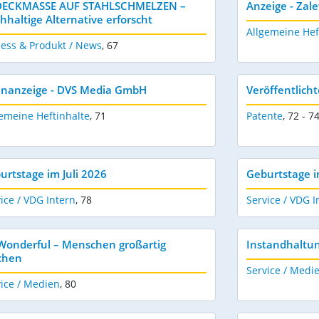
ECKMASSE AUF STAHLSCHMELZEN –
Anzeige - Zal
hhaltige Alternative erforscht
Allgemeine Hef
zess & Produkt / News
,
67
enanzeige - DVS Media GmbH
Veröffentlicht
emeine Heftinhalte
,
71
Patente
,
72 - 7
urtstage im Juli 2026
Geburtstage 
ice / VDG Intern
,
78
Service / VDG I
Wonderful – Menschen großartig
Instandhaltun
chen
Service / Medi
ice / Medien
,
80