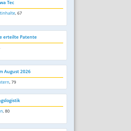
ewa Tec
tinhalte
,
67
e erteilte Patente
4
im August 2026
ntern
,
79
gslogistik
en
,
80