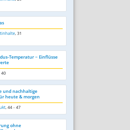
as
tinhalte
,
31
idus-Temperatur − Einflüsse
erte
- 40
e und nachhaltige
für heute & morgen
ukt
,
44 - 47
erung ohne