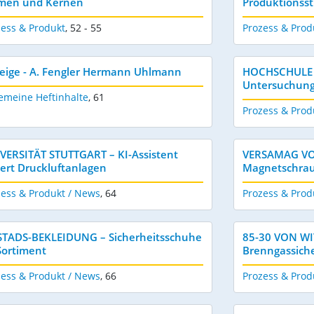
men und Kernen
Produktionsst
zess & Produkt
,
52 - 55
Prozess & Prod
eige - A. Fengler Hermann Uhlmann
HOCHSCHULE 
Untersuchung 
emeine Heftinhalte
,
61
Prozess & Prod
VERSITÄT STUTTGART – KI-Assistent
VERSAMAG VON
hert Druckluftanlagen
Magnetschrau
zess & Produkt / News
,
64
Prozess & Prod
STADS-BEKLEIDUNG – Sicherheitsschuhe
85-30 VON WIT
Sortiment
Brenngassiche
zess & Produkt / News
,
66
Prozess & Prod