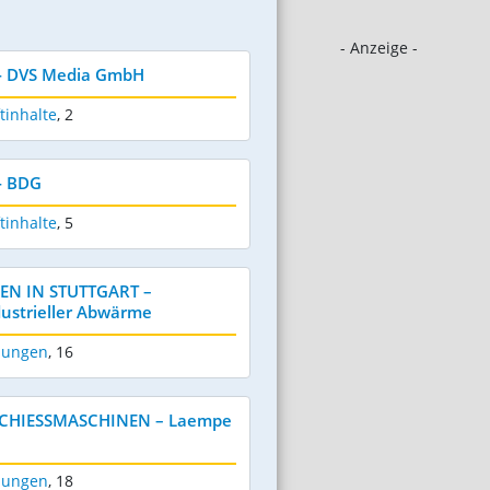
- Anzeige -
 - DVS Media GmbH
tinhalte
,
2
- BDG
tinhalte
,
5
N IN STUTTGART –
dustrieller Abwärme
dungen
,
16
CHIESSMASCHINEN – Laempe
dungen
,
18