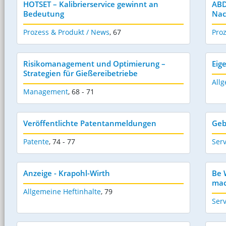
HOTSET – Kalibrierservice gewinnt an
ABD
Bedeutung
Nac
Prozess & Produkt / News
,
67
Pro
Risikomanagement und Optimierung –
Eig
Strategien für Gießereibetriebe
Allg
Management
,
68 - 71
Veröffentlichte Patentanmeldungen
Geb
Patente
,
74 - 77
Serv
Anzeige - Krapohl-Wirth
Be 
ma
Allgemeine Heftinhalte
,
79
Serv