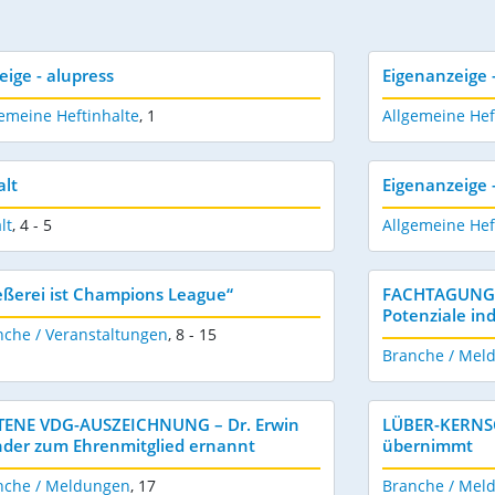
eige - alupress
Eigenanzeige
emeine Heftinhalte
,
1
Allgemeine Hef
alt
Eigenanzeige 
lt
,
4 - 5
Allgemeine Hef
eßerei ist Champions League“
FACHTAGUNGE
Potenziale in
nche / Veranstaltungen
,
8 - 15
Branche / Mel
TENE VDG-AUSZEICHNUNG – Dr. Erwin
LÜBER-KERNS
nder zum Ehrenmitglied ernannt
übernimmt
nche / Meldungen
,
17
Branche / Mel