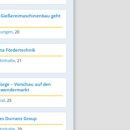
 Gießereimaschinenbau geht
dungen
,
20
ta Fördertechnik
tinhalte
,
21
tforge – Vorschau auf den
Anwendermarkt
ial
,
25
mes Durrans Group
tinhalte
,
29