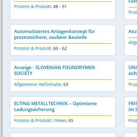
For
Prozess & Produkt
,
48 - 51
Pro
Automatisiertes Anlagenkonzept für
Anz
prozesssichere, saubere Bauteile
Allg
Prozess & Produkt
,
60 - 62
Anzeige - SLOVENIAN FOUNDRYMEN
UNI
SOCIETY
sic
Allgemeine Heftinhalte
,
63
Pro
ELTING METALLTECHNIK – Optimierte
FRI
Ladungssicherung
im 
Prozess & Produkt / News
,
65
Pro