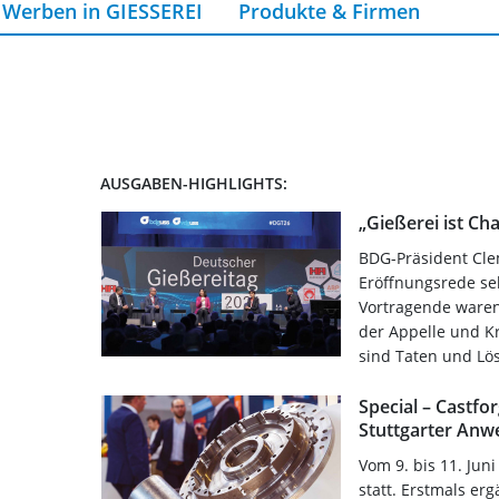
Werben in GIESSEREI
Produkte & Firmen
AUSGABEN-HIGHLIGHTS:
„Gießerei ist C
BDG-Präsident Cle
Eröffnungsrede se
Vortragende waren 
der Appelle und Kr
sind Taten und Lö
Special – Castfo
Stuttgarter An
Vom 9. bis 11. Juni
statt. Erstmals er