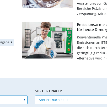
Ausstellung von G
Bereiche Präzision
Zerspanung. Mit de
Emissionsarme u
für heute & mo
Konventionelle Ph
Ausgabe
Emissionen an BTE
die sich durch te
geringfügig reduz
Alternative wird hie
SORTIERT NACH: