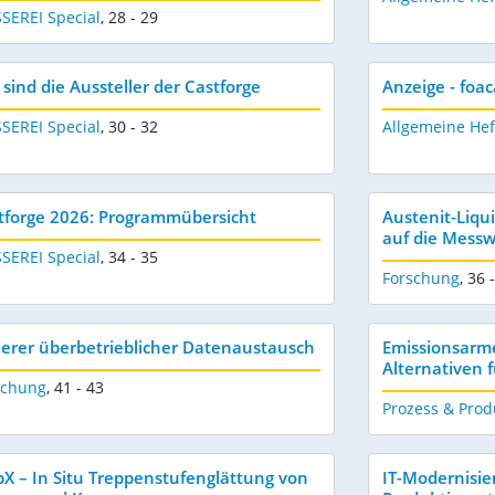
SEREI Special
,
28 - 29
 sind die Aussteller der Castforge
Anzeige - foac
SEREI Special
,
30 - 32
Allgemeine Hef
tforge 2026: Programmübersicht
Austenit-Liqu
auf die Messw
SEREI Special
,
34 - 35
Forschung
,
36 
herer überbetrieblicher Datenaustausch
Emissionsarm
Alternativen 
schung
,
41 - 43
Prozess & Prod
pX – In Situ Treppenstufenglättung von
IT-Modernisi