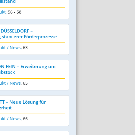
illstand
ukt
,
56 - 58
DÜSSELDORF –
stabilerer Förderprozesse
ukt / News
,
63
 FEIN – Erweiterung um
bstock
ukt / News
,
65
T – Neue Lösung für
rheit
ukt / News
,
66