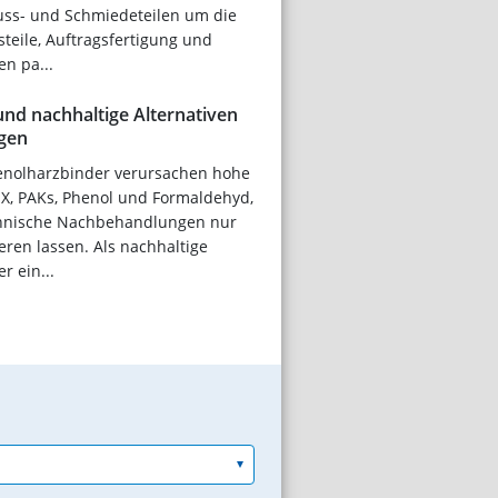
uss- und Schmiedeteilen um die
steile, Auftragsfertigung und
n pa...
nd nachhaltige Alternativen
rgen
enolharzbinder verursachen hohe
X, PAKs, Phenol und Formaldehyd,
chnische Nachbehandlungen nur
ieren lassen. Als nachhaltige
r ein...