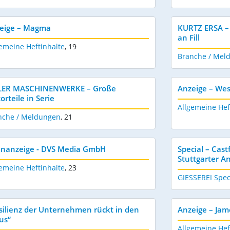
eige – Magma
KURTZ ERSA –
an Fill
emeine Heftinhalte
,
19
Branche / Mel
LER MASCHINENWERKE – Große
Anzeige – Wes
orteile in Serie
Allgemeine Hef
nche / Meldungen
,
21
enanzeige - DVS Media GmbH
Special – Cas
Stuttgarter 
emeine Heftinhalte
,
23
GIESSEREI Spec
silienz der Unternehmen rückt in den
Anzeige – Ja
us“
Allgemeine Hef