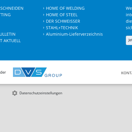
 SCHNEIDEN
HOME OF WELDING
We
TTING
HOME OF STEEL
int
DER SCHWEISSER
die
STAHL+TECHNIK
sic
ULLETIN
Aluminium-Lieferverzeichnis
Je
T AKTUELL
 der
KONT
Datenschutzeinstellungen