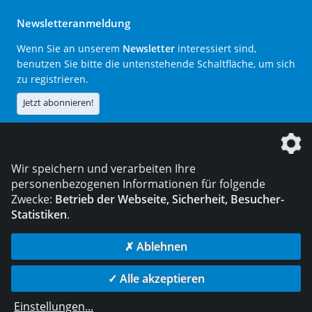
Newsletteranmeldung
Wenn Sie an unserem
Newsletter
interessiert sind,
benutzen Sie bitte die untenstehende Schaltfläche, um sich
zu registrieren.
Jetzt abonnieren!
Die DVS Media GmbH ist ein Unternehmen der
Wir speichern und verarbeiten Ihre
personenbezogenen Informationen für folgende
Zwecke:
Betrieb der Webseite, Sicherheit, Besucher-
Statistiken
.
KONTAKT
IMPRESSUM
DATENSCHUTZ
✗ Ablehnen
© 2026 DVS Media GmbH
✓ Alle akzeptieren
Datenschutzeinstellungen
Einstellungen
...
die profilschmiede - Internetagentur