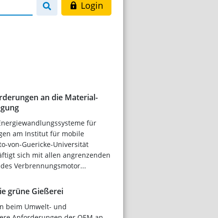
Login
derungen an die Material-
egung
 Energiewandlungssysteme für
n am Institut für mobile
o-von-Guericke-Universität
tigt sich mit allen angrenzenden
des Verbrennungsmotor...
die grüne Gießerei
en beim Umwelt- und
here Anforderungen der OEM an