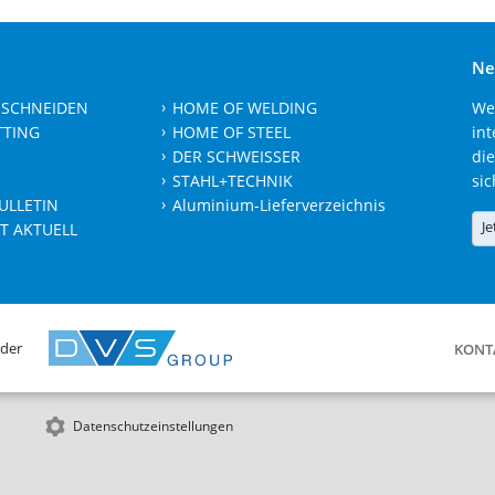
Ne
 SCHNEIDEN
HOME OF WELDING
We
TTING
HOME OF STEEL
int
DER SCHWEISSER
die
STAHL+TECHNIK
sic
ULLETIN
Aluminium-Lieferverzeichnis
Je
T AKTUELL
 der
KONT
Datenschutzeinstellungen