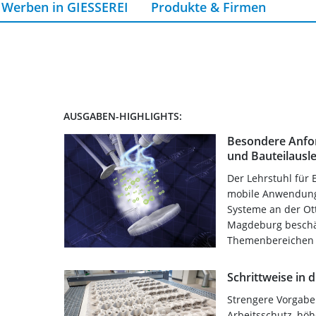
Werben in GIESSEREI
Produkte & Firmen
AUSGABEN-HIGHLIGHTS:
Besondere Anfor
und Bauteilausl
Der Lehrstuhl für
mobile Anwendunge
Systeme an der Ott
Magdeburg beschäf
Themenbereichen 
Schrittweise in 
Strengere Vorgab
Arbeitsschutz, hö