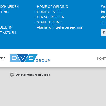
 SCHNEIDEN
HOME OF WELDING
We
TTING
HOME OF STEEL
int
DER SCHWEISSER
die
STAHL+TECHNIK
sic
ULLETIN
Aluminium-Lieferverzeichnis
Je
T AKTUELL
 der
KONT
Datenschutzeinstellungen