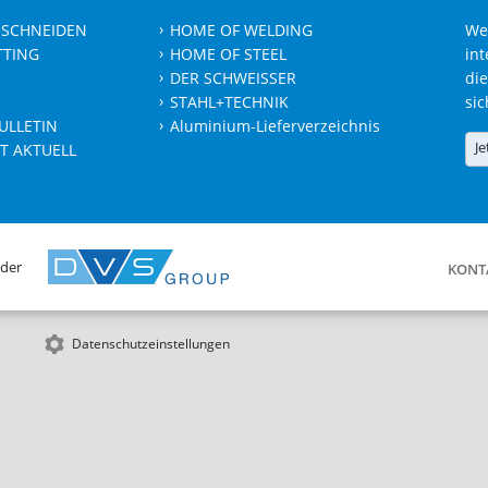
 SCHNEIDEN
HOME OF WELDING
We
TTING
HOME OF STEEL
int
DER SCHWEISSER
die
STAHL+TECHNIK
sic
ULLETIN
Aluminium-Lieferverzeichnis
Je
T AKTUELL
 der
KONT
Datenschutzeinstellungen