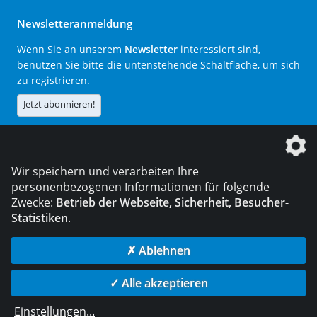
Newsletteranmeldung
Wenn Sie an unserem
Newsletter
interessiert sind,
benutzen Sie bitte die untenstehende Schaltfläche, um sich
zu registrieren.
Jetzt abonnieren!
Die DVS Media GmbH ist ein Unternehmen der
Wir speichern und verarbeiten Ihre
personenbezogenen Informationen für folgende
Zwecke:
Betrieb der Webseite, Sicherheit, Besucher-
Statistiken
.
KONTAKT
IMPRESSUM
DATENSCHUTZ
✗ Ablehnen
© 2026 DVS Media GmbH
✓ Alle akzeptieren
Datenschutzeinstellungen
Einstellungen
...
die profilschmiede - Internetagentur