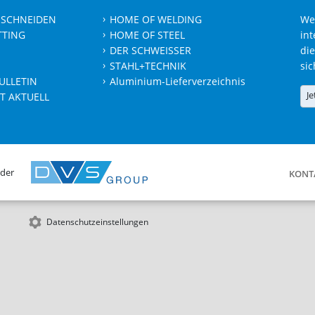
 SCHNEIDEN
HOME OF WELDING
We
TTING
HOME OF STEEL
int
DER SCHWEISSER
die
STAHL+TECHNIK
sic
ULLETIN
Aluminium-Lieferverzeichnis
Je
T AKTUELL
 der
KONT
Datenschutzeinstellungen