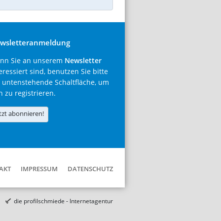
wsletteranmeldung
nn Sie an unserem
Newsletter
eressiert sind, benutzen Sie bitte
 untenstehende Schaltfläche, um
h zu registrieren.
tzt abonnieren!
AKT
IMPRESSUM
DATENSCHUTZ
die profilschmiede - Internetagentur