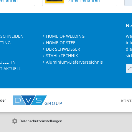
 erfahren
› mehr erfahren
Ne
 SCHNEIDEN
HOME OF WELDING
We
TTING
HOME OF STEEL
int
DER SCHWEISSER
die
STAHL+TECHNIK
sic
ULLETIN
Aluminium-Lieferverzeichnis
Je
T AKTUELL
 der
KONT
Datenschutzeinstellungen