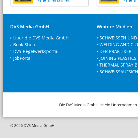
› mehr erfahren
› mehr
DVS Media GmbH
Weitere Medien
Über die DVS Media GmbH
SCHWEISSEN UND
Book-Shop
WELDING AND CU
DVS-Regelwerksportal
DER PRAKTIKER
JobPortal
JOINING PLASTICS
THERMAL SPRAY B
SCHWEISSAUFSICH
Die DVS Media GmbH ist ein Unternehmen
© 2026 DVS Media GmbH