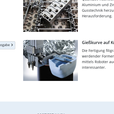
Aluminium und Zi
Gusstechnik herzus
Herausforderung.
Gießkurve auf 
Ausgabe
Die Fertigung fili
werdender Formen
mittels Roboter a
interessanter.