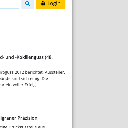
Login
d- und -Kokillenguss (48.
uroguss 2012 berichtet. Aussteller,
nde sind sich einig: Die
 ein voller Erfolg.
ligraner Präzision
tige Druckgussteile aus