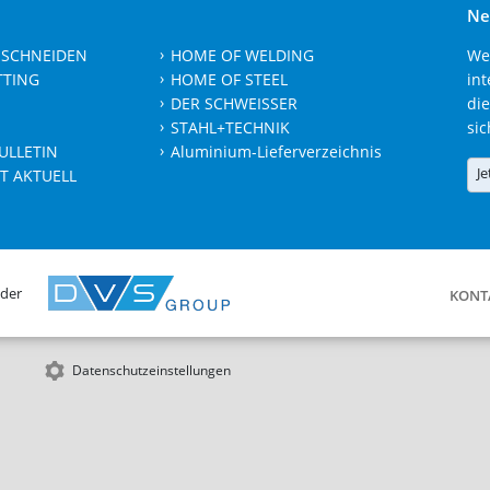
Ne
 SCHNEIDEN
HOME OF WELDING
We
TTING
HOME OF STEEL
int
DER SCHWEISSER
die
STAHL+TECHNIK
sic
ULLETIN
Aluminium-Lieferverzeichnis
Je
T AKTUELL
 der
KONT
Datenschutzeinstellungen