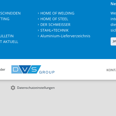
Ne
 SCHNEIDEN
HOME OF WELDING
We
TTING
HOME OF STEEL
int
DER SCHWEISSER
die
STAHL+TECHNIK
sic
ULLETIN
Aluminium-Lieferverzeichnis
Je
T AKTUELL
 der
KONT
Datenschutzeinstellungen