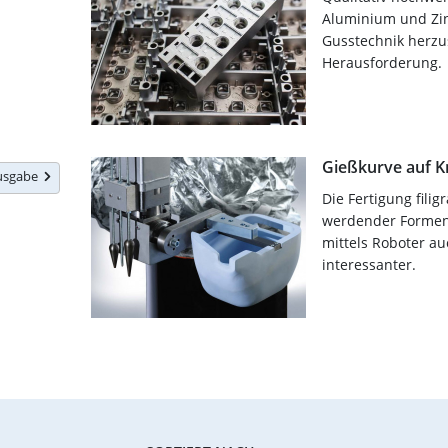
Aluminium und Zi
Gusstechnik herzus
Herausforderung.
Gießkurve auf 
Ausgabe
Die Fertigung fili
werdender Formen
mittels Roboter a
interessanter.