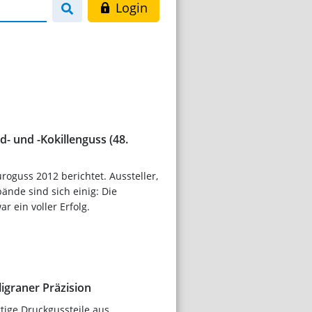
Login
d- und -Kokillenguss (48.
uroguss 2012 berichtet. Aussteller,
nde sind sich einig: Die
 ein voller Erfolg.
ligraner Präzision
tige Druckgussteile aus