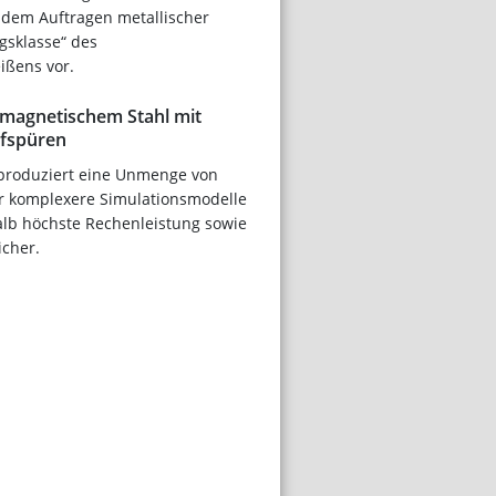
 dem Auftragen metallischer
igsklasse“ des
ißens vor.
tmagnetischem Stahl mit
fspüren
produziert eine Unmenge von
r komplexere Simulationsmodelle
lb höchste Rechenleistung sowie
icher.