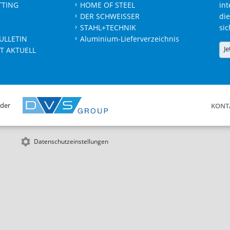
TTING
HOME OF STEEL
int
DER SCHWEISSER
die
STAHL+TECHNIK
sic
ULLETIN
Aluminium-Lieferverzeichnis
Je
T AKTUELL
 der
KONT
Datenschutzeinstellungen