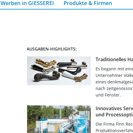
Werben in GIESSEREI
Produkte & Firmen
AUSGABEN-HIGHLIGHTS:
Traditionelles 
Es begann mit ein
Unternehmer Volke
eines denkmalges
nach zeitgenössis
und Fenster.
Innovatives Serv
und Prozessopt
Die Firma Finn Recy
Produktionsverfah