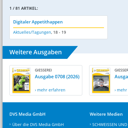
1 / 81 ARTIKEL:
Digitaler Appetithappen
Aktuelles/Tagungen
,
18 - 19
Weitere Ausgaben
GIESSEREI
GIESSER
Ausgabe 0708 (2026)
Ausga
› mehr erfahren
› mehr
DVS Media GmbH
Weitere Medien
Über die DVS Media GmbH
SCHWEISSEN UND