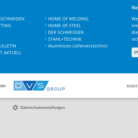
Ne
 SCHNEIDEN
HOME OF WELDING
We
TTING
HOME OF STEEL
int
DER SCHWEISSER
die
STAHL+TECHNIK
sic
ULLETIN
Aluminium-Lieferverzeichnis
Je
T AKTUELL
 der
KONT
Datenschutzeinstellungen