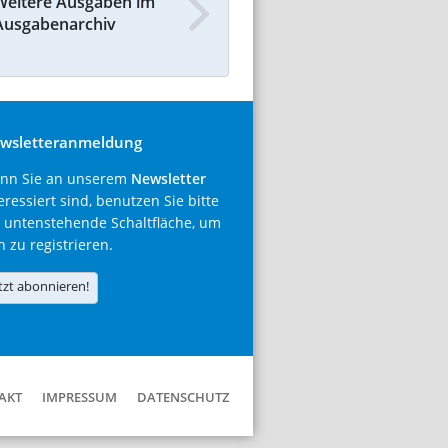
Weitere Ausgaben im
Ausgabenarchiv
wsletteranmeldung
nn Sie an unserem
Newsletter
eressiert sind, benutzen Sie bitte
 untenstehende Schaltfläche, um
h zu registrieren.
tzt abonnieren!
AKT
IMPRESSUM
DATENSCHUTZ