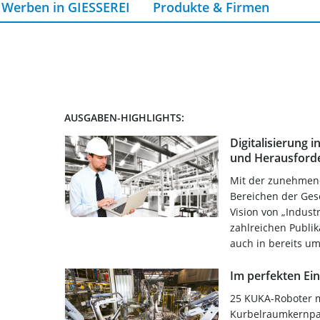
Werben in GIESSEREI
Produkte & Firmen
AUSGABEN-HIGHLIGHTS:
Digitalisierung 
und Herausford
Mit der zunehmend
Bereichen der Gese
Vision von „Indust
zahlreichen Publi
auch in bereits um
Im perfekten Ei
25 KUKA-Roboter m
Kurbelraumkernpa