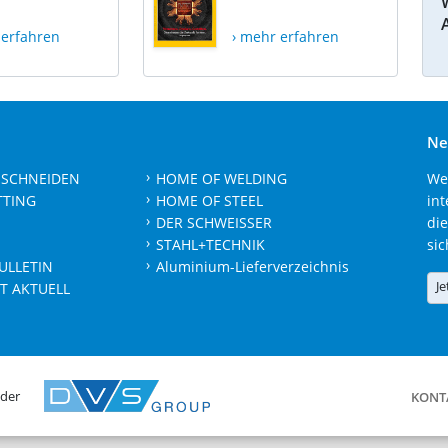
 erfahren
› mehr erfahren
Ne
 SCHNEIDEN
HOME OF WELDING
We
TTING
HOME OF STEEL
int
DER SCHWEISSER
die
STAHL+TECHNIK
sic
ULLETIN
Aluminium-Lieferverzeichnis
Je
T AKTUELL
 der
KONT