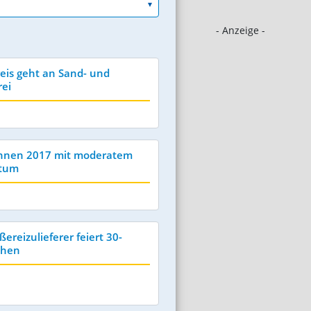
- Anzeige -
eis geht an Sand- und
rei
echnen 2017 mit moderatem
tum
ereizulieferer feiert 30-
ehen