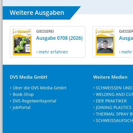
Weitere Ausgaben
GIESSEREI
GIESSER
Ausgabe 0708 (2026)
Ausga
› mehr erfahren
› mehr
DVS Media GmbH
Weitere Medien
Über die DVS Media GmbH
SCHWEISSEN UND
Book-Shop
WELDING AND CU
DVS-Regelwerksportal
DER PRAKTIKER
JobPortal
JOINING PLASTICS
THERMAL SPRAY B
SCHWEISSAUFSICH