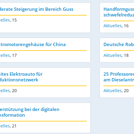
erate Steigerung im Bereich Guss
Handformguss 
schwefelredu
elles
,
15
Aktuelles
,
16
ktromotorengehäuse für China
Deutsche Rob
elles
,
17
Aktuelles
,
18
ites Elektroauto für
25 Professore
duktionsnetzwerk
am Dieselantr
elles
,
20
Aktuelles
,
20
erstützung bei der digitalen
nsformation
elles
,
21