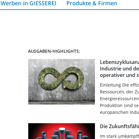
Werben in GIESSEREI
Produkte & Firmen
AUSGABEN-HIGHLIGHTS:
Lebenszyklusana
Industrie und 
operativer und 
Einleitung Die effi
Ressourcen, der Z
Energieressourcen
Produktion sind se
europäischen Indus
Die Zukunftsfäh
Im stark umkämpf