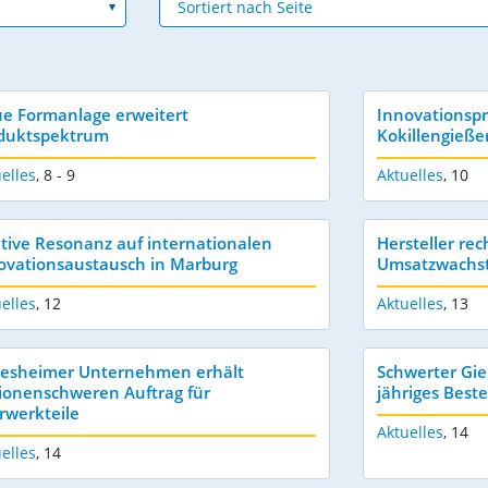
e Formanlage erweitert
Innovationspr
duktspektrum
Kokillengieße
elles
,
8 - 9
Aktuelles
,
10
itive Resonanz auf internationalen
Hersteller r
ovationsaustausch in Marburg
Umsatzwachs
elles
,
12
Aktuelles
,
13
desheimer Unternehmen erhält
Schwerter Gieß
lionenschweren Auftrag für
jähriges Best
rwerkteile
Aktuelles
,
14
elles
,
14