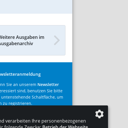
Weitere Ausgaben im
Ausgabenarchiv
wsletteranmeldung
nn Sie an unserem
Newsletter
eressiert sind, benutzen Sie bitte
 untenstehende Schaltfläche, um
h zu registrieren.
tzt abonnieren!
nd verarbeiten Ihre personenbezogenen
ür folgende Zwecke:
Betrieb der Webseite,