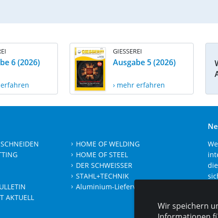
EI
GIESSEREI
be 6 (2026)
Ausgabe 5 (2026)
 erfahren
› mehr erfahren
Ne
 SCHNEIDEN
HOME OF WELDING
We
TTING
HOME OF STEEL
int
DER SCHWEISSER
die
STAHL+TECHNIK
sic
ULLETIN
Aluminium-Lieferverzeichnis
Je
T AKTUELL
Wir speichern u
Informationen f