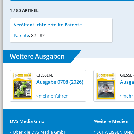
1 / 80 ARTIKEL:
Veröffentlichte erteilte Patente
Patente
,
82 - 87
Weitere Ausgaben
GIESSEREI
GIESSER
Ausgabe 0708 (2026)
Ausga
› mehr erfahren
› mehr
DVS Media GmbH
Weitere Medien
Über die DVS Media GmbH
SCHWEISSEN UND