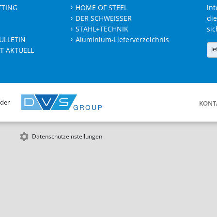
TTING
HOME OF STEEL
int
DER SCHWEISSER
die
STAHL+TECHNIK
sic
ULLETIN
Aluminium-Lieferverzeichnis
Je
T AKTUELL
 der
KONT
Datenschutzeinstellungen