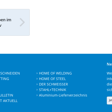
ben im
v
Ne
 SCHNEIDEN
HOME OF WELDING
We
TTING
HOME OF STEEL
int
DER SCHWEISSER
die
STAHL+TECHNIK
sic
ULLETIN
Aluminium-Lieferverzeichnis
Je
T AKTUELL