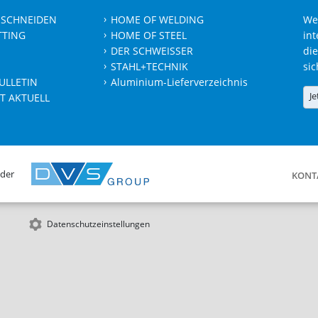
 SCHNEIDEN
HOME OF WELDING
We
TTING
HOME OF STEEL
int
DER SCHWEISSER
die
STAHL+TECHNIK
sic
ULLETIN
Aluminium-Lieferverzeichnis
Je
T AKTUELL
 der
KONT
Datenschutzeinstellungen