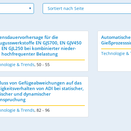
ensdauervorhersage für die
Automatische 
ugusswerkstoffe EN GJS700, EN GJV450
Gießprozesss
 EN GJL250 bei kombinierter nieder-
Technologie &
 hochfrequenter Belastung
hnologie & Trends
,
50 - 55
fluss von Gefügeabweichungen auf das
tigkeitsverhalten von ADI bei statischer,
lischer und dynamischer
nspruchung
hnologie & Trends
,
82 - 96