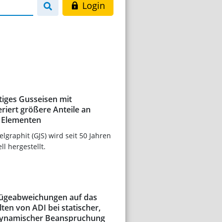
Login
tiges Gusseisen mit
eriert größere Anteile an
 Elementen
lgraphit (GJS) wird seit 50 Jahren
ll hergestellt.
fügeabweichungen auf das
lten von ADI bei statischer,
 dynamischer Beanspruchung