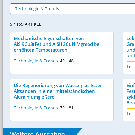
5 / 159 ARTIKEL:
Mechanische Eigenschaften von
Leb
AlSi9Cu3(Fe) und AlSi12CuNiMgmod bei
Gra
erhöhten Temperaturen
und
und
Technologie & Trends
,
40 - 48
Tec
Die Regenerierung von Wasserglas-Ester-
Ein
Altsanden in einer mittelständischen
Fes
Aluminiumgießerei
zyk
Bea
Technologie & Trends
,
70 - 81
Tec
Weitere Ausgaben