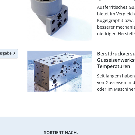
Ausferritisches Gu
bietet im Vergleic
Kugelgraphit bzw. 
besserer mechanisc
niedrigen Herstellk
Ausgabe
Berstdruckversu
Gusseisenwerkst
Temperaturen
Seit langem haben 
von Gusseisen in d
oder im Maschine
SORTIERT NACH: