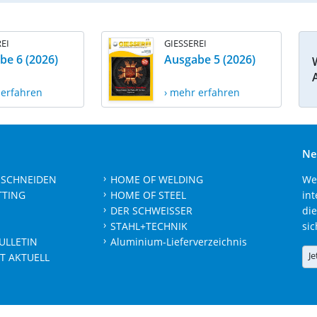
EI
GIESSEREI
be 6 (2026)
Ausgabe 5 (2026)
 erfahren
› mehr erfahren
Ne
 SCHNEIDEN
HOME OF WELDING
We
TTING
HOME OF STEEL
int
DER SCHWEISSER
die
STAHL+TECHNIK
sic
ULLETIN
Aluminium-Lieferverzeichnis
Je
T AKTUELL