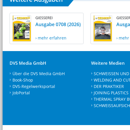
GIESSEREI
GIESSER
Ausgabe 0708 (2026)
Ausga
› mehr erfahren
› mehr
DVS Media GmbH
Weitere Medien
Über die DVS Media GmbH
SCHWEISSEN UND
Book-Shop
WELDING AND CU
DVS-Regelwerksportal
DER PRAKTIKER
JobPortal
JOINING PLASTICS
THERMAL SPRAY B
SCHWEISSAUFSICH