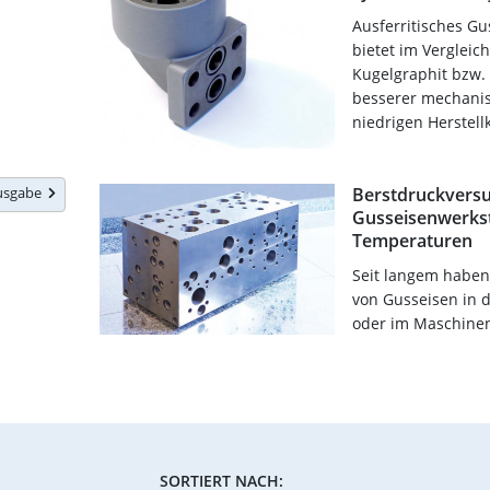
Ausferritisches Gu
bietet im Vergleic
Kugelgraphit bzw. 
besserer mechanisc
niedrigen Herstellk
Ausgabe
Berstdruckversu
Gusseisenwerkst
Temperaturen
Seit langem haben 
von Gusseisen in d
oder im Maschine
SORTIERT NACH: