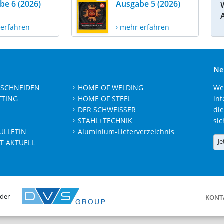
be 6 (2026)
Ausgabe 5 (2026)
 erfahren
› mehr erfahren
Ne
 SCHNEIDEN
HOME OF WELDING
We
TTING
HOME OF STEEL
int
DER SCHWEISSER
die
STAHL+TECHNIK
sic
ULLETIN
Aluminium-Lieferverzeichnis
Je
T AKTUELL
 der
KONT