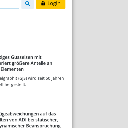
Login
tiges Gusseisen mit
eriert größere Anteile an
 Elementen
lgraphit (GJS) wird seit 50 Jahren
ll hergestellt.
fügeabweichungen auf das
lten von ADI bei statischer,
 dynamischer Beanspruchung