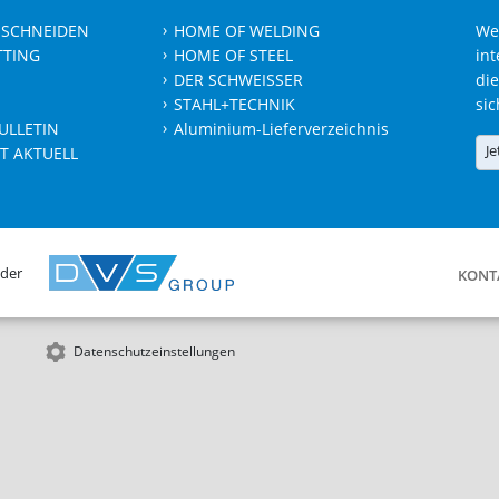
 SCHNEIDEN
HOME OF WELDING
We
TTING
HOME OF STEEL
int
DER SCHWEISSER
die
STAHL+TECHNIK
sic
ULLETIN
Aluminium-Lieferverzeichnis
Je
T AKTUELL
 der
KONT
Datenschutzeinstellungen