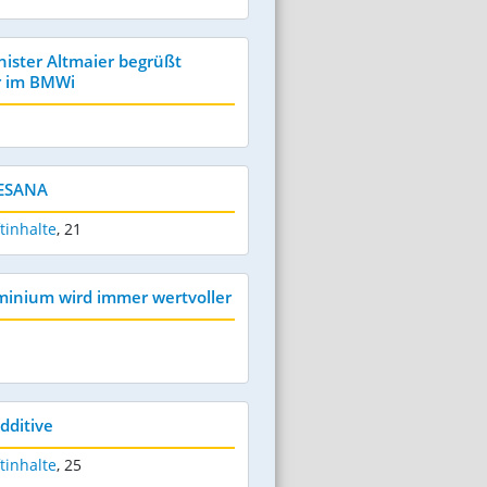
nister Altmaier begrüßt
r im BMWi
SESANA
tinhalte
,
21
minium wird immer wertvoller
dditive
tinhalte
,
25