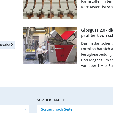
Formstoffen in te
Kernkästen, ist sc
Gipsguss 2.0 - d
profitiert von s
Das im dänischen 
Ausgabe
Formkon hat sich 
Fertigbearbeitung
und Magnesium spez
von über 1 Mio. Eu
SORTIERT NACH: