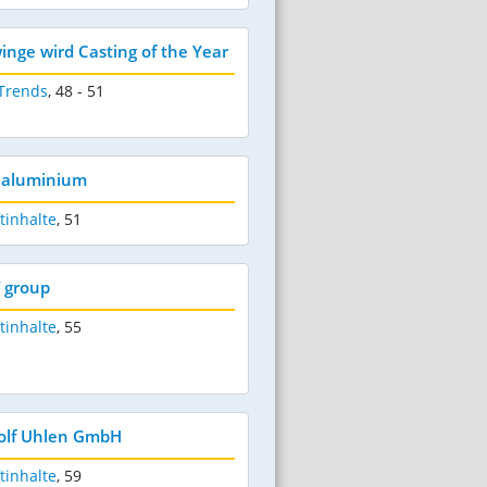
nge wird Casting of the Year
 Trends
,
48 - 51
B aluminium
tinhalte
,
51
T group
tinhalte
,
55
dolf Uhlen GmbH
tinhalte
,
59