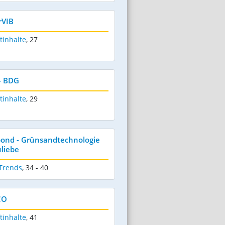
rVIB
tinhalte
,
27
- BDG
tinhalte
,
29
bond - Grünsandtechnologie
liebe
 Trends
,
34 - 40
CO
tinhalte
,
41