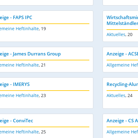
eige - FAPS IPC
Wirtschaftsmi
Mittelständle
emeine Heftinhalte
,
19
Aktuelles
,
20
eige - James Durrans Group
Anzeige - AC
emeine Heftinhalte
,
21
Allgemeine Hef
eige - IMERYS
Recycling-Alu
emeine Heftinhalte
,
23
Aktuelles
,
24
eige - ConviTec
Anzeige - CS A
emeine Heftinhalte
,
25
Allgemeine Hef