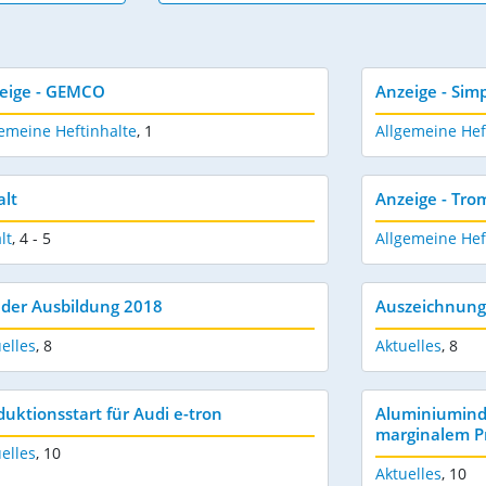
eige - GEMCO
Anzeige - Sim
emeine Heftinhalte
,
1
Allgemeine Hef
alt
Anzeige - Tr
lt
,
4 - 5
Allgemeine Hef
 der Ausbildung 2018
Auszeichnung
elles
,
8
Aktuelles
,
8
duktionsstart für Audi e-tron
Aluminiumindu
marginalem P
elles
,
10
Aktuelles
,
10