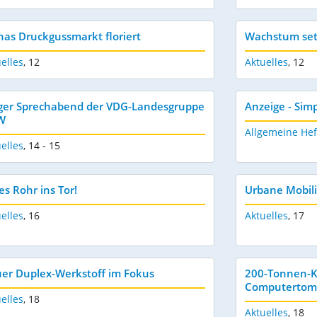
nas Druckgussmarkt floriert
Wachstum setz
elles
,
12
Aktuelles
,
12
ger Sprechabend der VDG-Landesgruppe
Anzeige - Sim
W
Allgemeine Hef
elles
,
14 - 15
es Rohr ins Tor!
Urbane Mobili
elles
,
16
Aktuelles
,
17
er Duplex-Werkstoff im Fokus
200-Tonnen-Kr
Computertomo
elles
,
18
Aktuelles
,
18