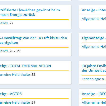
ktrifizierte Lkw-Achse gewinnt beim
Anzeige - inte
msen Energie zurück
Allgemeine Hef
elles
,
27
-Umwelttag: Von der TA Luft bis zu den
Eigenanzeige 
zentgelten
Allgemeine Hef
elles
,
28 - 29
eige - TOTAL THERMAL VISION
10 Jahre Envi
der Umwelt zu
emeine Heftinhalte
,
33
Technologie &
eige - AGTOS
Anzeige - IDE
emeine Heftinhalte
,
39
Allgemeine Hef