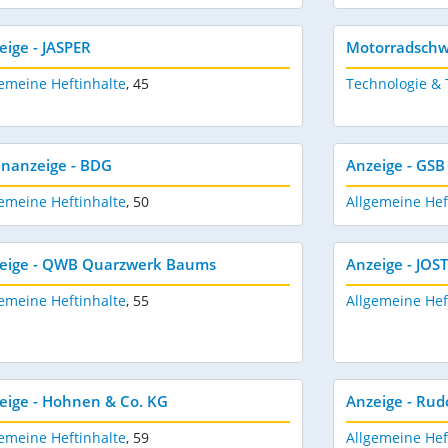
eige - JASPER
Motorradschwi
emeine Heftinhalte
,
45
Technologie &
enanzeige - BDG
Anzeige - GS
emeine Heftinhalte
,
50
Allgemeine Hef
eige - QWB Quarzwerk Baums
Anzeige - JOS
emeine Heftinhalte
,
55
Allgemeine Hef
eige - Hohnen & Co. KG
Anzeige - Ru
emeine Heftinhalte
,
59
Allgemeine Hef