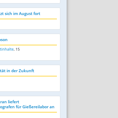
t sich im August fort
pson
tinhalte
,
15
tät in der Zukunft
an liefert
grafen für Gießereilabor an