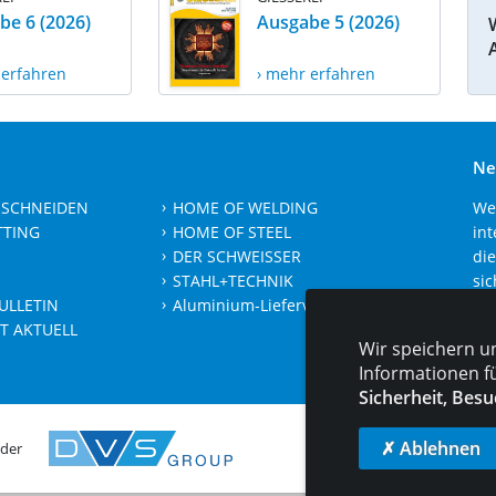
be 6 (2026)
Ausgabe 5 (2026)
 erfahren
› mehr erfahren
Ne
 SCHNEIDEN
HOME OF WELDING
We
TTING
HOME OF STEEL
int
DER SCHWEISSER
die
STAHL+TECHNIK
sic
ULLETIN
Aluminium-Lieferverzeichnis
Je
T AKTUELL
Wir speichern u
Informationen f
Sicherheit, Besu
✗ Ablehnen
 der
KONT