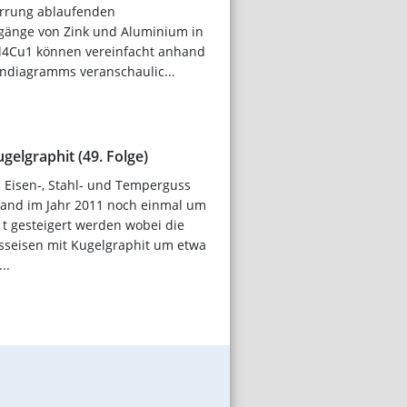
arrung ablaufenden
gänge von Zink und Aluminium in
l4Cu1 können vereinfacht anhand
ndiagramms veranschaulic...
gelgraphit (49. Folge)
 Eisen-, Stahl- und Temperguss
land im Jahr 2011 noch einmal um
. t gesteigert werden wobei die
sseisen mit Kugelgraphit um etwa
..