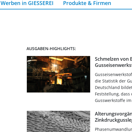
Werben in GIESSEREI
Produkte & Firmen
AUSGABEN-HIGHLIGHTS:
Schmelzen von B
Gusseisenwerkst
Gusseisenwerkstoff
die Statistik der 
Deutschland bildet
Feststellung, das
Gusswerkstoffe im
Alterungsvorgän
Zinkdruckgussle
Phasenumwandlung