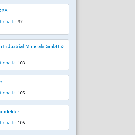
NOBA
tinhalte
,
97
m Industrial Minerals GmbH &
tinhalte
,
103
z
tinhalte
,
105
henfelder
tinhalte
,
105